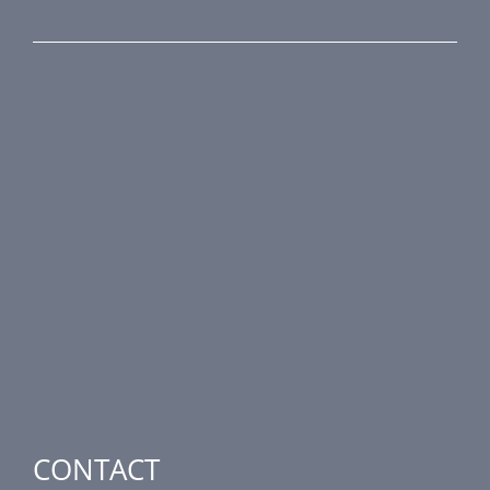
PRODUCTEN
Brandkleppen
Rookkleppen
Luchtvolume regeling
Luchtverdeling
Luchttechnische componenten
Luchtbehandeling
Industriële verwarming
Speciale toepassingen
CONTACT