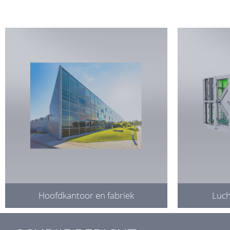
Hoofdkantoor en fabriek
Luch