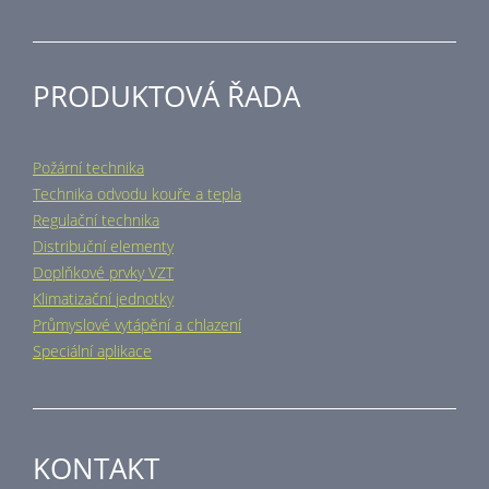
PRODUKTOVÁ ŘADA
Požární technika
Technika odvodu kouře a tepla
Regulační technika
Distribuční elementy
Doplňkové prvky VZT
Klimatizační jednotky
Průmyslové vytápění a chlazení
Speciální aplikace
KONTAKT