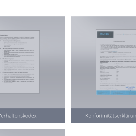
Verhaltenskodex
Konforimitätserkläru