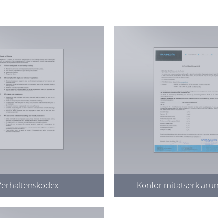
Verhaltenskodex
Konforimitätserkläru